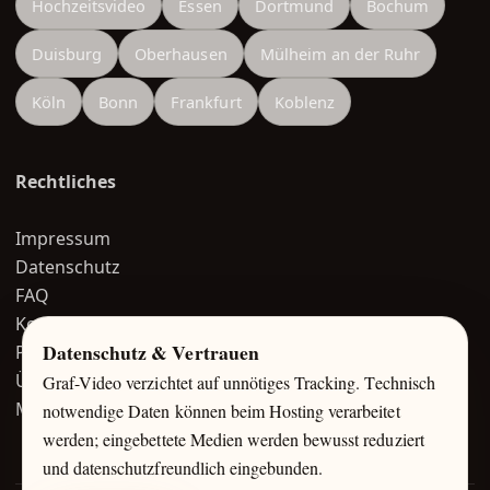
Hochzeitsvideo
Essen
Dortmund
Bochum
Duisburg
Oberhausen
Mülheim an der Ruhr
Köln
Bonn
Frankfurt
Koblenz
Rechtliches
Impressum
Datenschutz
FAQ
Kontakt
Datenschutz & Vertrauen
Portfolio
Über mich
Graf-Video verzichtet auf unnötiges Tracking. Technisch
Magazin
notwendige Daten können beim Hosting verarbeitet
werden; eingebettete Medien werden bewusst reduziert
und datenschutzfreundlich eingebunden.