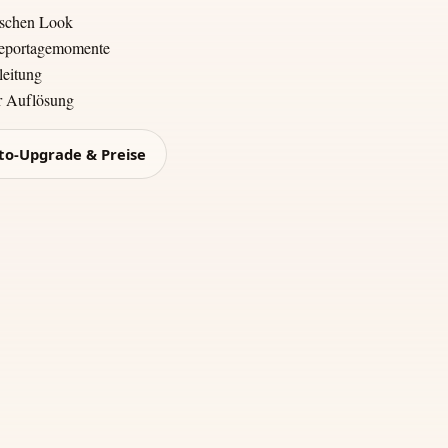
ischen Look
 Reportagemomente
leitung
er Auflösung
to-Upgrade & Preise