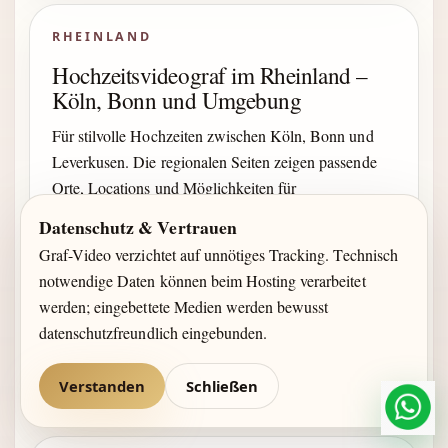
RHEINLAND
Hochzeitsvideograf im Rheinland –
Köln, Bonn und Umgebung
Für stilvolle Hochzeiten zwischen Köln, Bonn und
Leverkusen. Die regionalen Seiten zeigen passende
Orte, Locations und Möglichkeiten für
Hochzeitsvideo sowie Foto + Video.
Datenschutz & Vertrauen
Graf-Video verzichtet auf unnötiges Tracking. Technisch
Köln
Bonn
Leverkusen
Hürth
notwendige Daten können beim Hosting verarbeitet
werden; eingebettete Medien werden bewusst
Frechen
datenschutzfreundlich eingebunden.
Weitere Städte anzeigen
Verstanden
Schließen
What