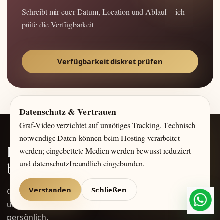
Schreibt mir euer Datum, Location und Ablauf – ich
prüfe die Verfügbarkeit.
Verfügbarkeit diskret prüfen
Datenschutz & Vertrauen
Graf-Video verzichtet auf unnötiges Tracking. Technisch
notwendige Daten können beim Hosting verarbeitet
Exklusive Wedding Films, die
werden; eingebettete Medien werden bewusst reduziert
bleiben.
und datenschutzfreundlich eingebunden.
Verstanden
Schließen
Graf-Video begleitet Hochzeiten im Rheinland, in NRW
und in ausgewählten Regionen – diskret, stilvoll und
What
persönlich.