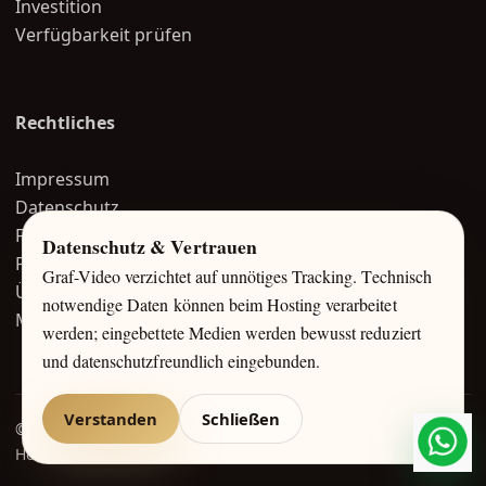
Investition
Verfügbarkeit prüfen
Rechtliches
Impressum
Datenschutz
FAQ
Datenschutz & Vertrauen
Portfolio
Graf-Video verzichtet auf unnötiges Tracking. Technisch
Über mich
notwendige Daten können beim Hosting verarbeitet
Magazin
werden; eingebettete Medien werden bewusst reduziert
und datenschutzfreundlich eingebunden.
Verstanden
Schließen
© 2026 Graf-Video / Alexej Graf-Unger
Hochzeitsvideo · Hochzeitsfoto · Foto + Video
What