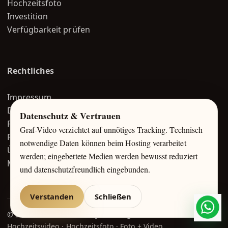
Hochzeitsfoto
Investition
Verfügbarkeit prüfen
Rechtliches
Impressum
Datenschutz
Datenschutz & Vertrauen
FAQ
Graf-Video verzichtet auf unnötiges Tracking. Technisch
Portfolio
notwendige Daten können beim Hosting verarbeitet
Über mich
werden; eingebettete Medien werden bewusst reduziert
Magazin
und datenschutzfreundlich eingebunden.
Verstanden
Schließen
What
© 2026 Graf-Video / Alexej Graf-Unger
Hochzeitsvideo · Hochzeitsfoto · Foto + Video