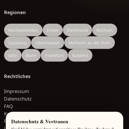
Regionen
Hochzeitsvideo
Essen
Dortmund
Bochum
Duisburg
Oberhausen
Mülheim an der Ruhr
Köln
Bonn
Frankfurt
Koblenz
Rechtliches
Impressum
Datenschutz
FAQ
Kontakt
Datenschutz & Vertrauen
Portfolio
Über mich