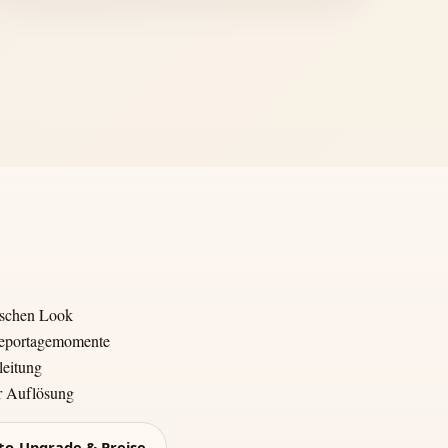
ischen Look
 Reportagemomente
leitung
er Auflösung
to-Upgrade & Preise