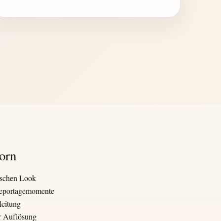
orn
ischen Look
 Reportagemomente
leitung
er Auflösung