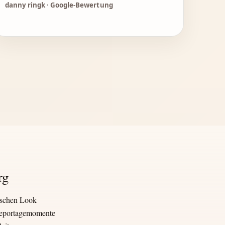
danny ringk · Google-Bewertung
rg
ischen Look
 Reportagemomente