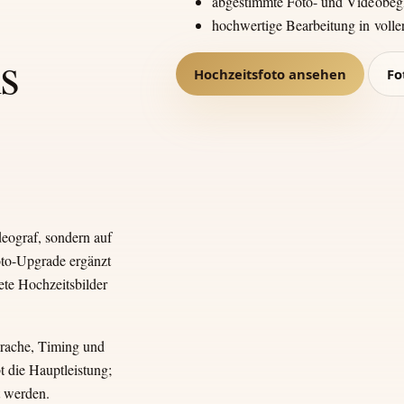
abgestimmte Foto- und Videobeg
hochwertige Bearbeitung in voll
s
Hochzeitsfoto ansehen
Fo
deograf, sondern auf
oto-Upgrade ergänzt
ete Hochzeitsbilder
rache, Timing und
 die Hauptleistung;
t werden.