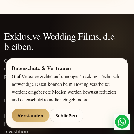
Exklusive Wedding Films, die
bleiben.
Graf-Video begleitet Hochzeiten im Rheinland, in NRW
Datenschutz & Vertrauen
und in ausgewählten Regionen – diskret, stilvoll und
persönlich.
Graf-Video verzichtet auf unnötiges Tracking. Technisch
notwendige Daten können beim Hosting verarbeitet
werden; eingebettete Medien werden bewusst reduziert
und datenschutzfreundlich eingebunden.
Leistungen
Verstanden
Schließen
Hochzeitsvideo
Hochzeitsfoto
What
Investition