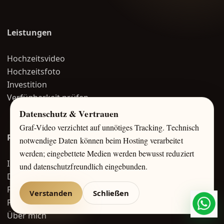
Leistungen
Hochzeitsvideo
Hochzeitsfoto
Investition
Verfügbarkeit prüfen
Datenschutz & Vertrauen
Graf-Video verzichtet auf unnötiges Tracking. Technisch
Rechtliches
notwendige Daten können beim Hosting verarbeitet
werden; eingebettete Medien werden bewusst reduziert
Impressum
und datenschutzfreundlich eingebunden.
Datenschutz
FAQ
Verstanden
Schließen
Portfolio
What
Über mich