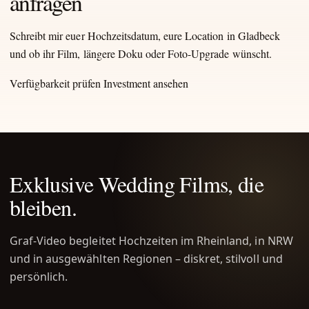
anfragen
Schreibt mir euer Hochzeitsdatum, eure Location in Gladbeck
und ob ihr Film, längere Doku oder Foto-Upgrade wünscht.
Verfügbarkeit prüfen
Investment ansehen
Exklusive Wedding Films, die
bleiben.
Graf-Video begleitet Hochzeiten im Rheinland, in NRW
und in ausgewählten Regionen – diskret, stilvoll und
persönlich.